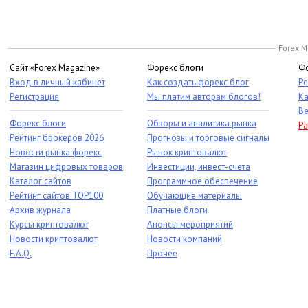
Forex M
Сайт «Forex Magazine»
Форекс блоги
Фо
Вход в личный кабинет
Как создать форекс блог
Ре
Регистрация
Мы платим авторам блогов!
Ка
Ве
Форекс блоги
Обзоры и аналитика рынка
Ра
Рейтинг брокеров 2026
Прогнозы и торговые сигналы
Новости рынка форекс
Рынок криптовалют
Магазин цифровых товаров
Инвестиции, инвест-счета
Каталог сайтов
Программное обеспечение
Рейтинг сайтов TOP100
Обучающие материалы
Архив журнала
Платные блоги
Курсы криптовалют
Анонсы мероприятий
Новости криптовалют
Новости компаний
F.A.Q.
Прочее